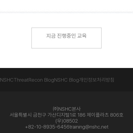
지금 진행중인 교육
NSHC
ThreatRecon Blog
NSHC Blog
개인정보처리방침
㈜NSHC본사
서울특별시 금천구 가산디지털1로 186 제이플라츠 806호
(우)08502
+82-10-8935-6456
training@nshc.net