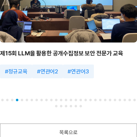
제15회 LLM을 활용한 공개수집정보 보안 전문가 교육
정규교육
연관어2
연관어3
목록으로