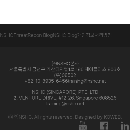
NSHC
ThreatRecon Blog
NSHC Blog
개인정보처리방침
㈜NSHC본사
서울특별시 금천구 가산디지털1로 186 제이플라츠 806호
(우)08502
+82-10-8935-6456
training@nshc.net
NSHC (SINGAPORE) PTE. LTD
2, VENTURE DRIVE, #12-26, Singapore 608526
training@nshc.net
ⓒ㈜NSHC. All rights reserved. Designed by KOWEB.